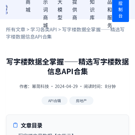
商
示
大
提
知
品
控
制
城
词
模
供
识
和
台
商
型
商
库
服
城
务
所有文章
>
学习各类API
> 写字楼数据全掌握——精选写
字楼数据信息API合集
写字楼数据全掌握——精选写字楼数据
信息API合集
作者：幂简科技 · 2024-04-29 · 阅读时间：8分钟
API合辑
房地产
文章目录