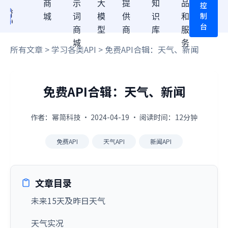
商
示
大
提
知
品
控
制
城
词
模
供
识
和
台
商
型
商
库
服
城
务
所有文章
>
学习各类API
> 免费API合辑：天气、新闻
免费API合辑：天气、新闻
作者：幂简科技 · 2024-04-19 · 阅读时间：12分钟
免费API
天气API
新闻API
文章目录
未来15天及昨日天气
天气实况