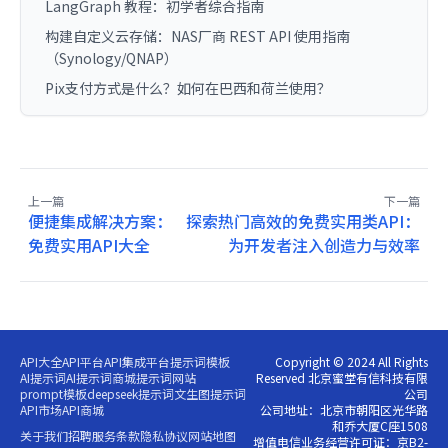
LangGraph 教程：初学者综合指南
构建自定义云存储：NAS厂商 REST API 使用指南
（Synology/QNAP）
Pix支付方式是什么？如何在巴西和荷兰使用？
上一篇
下一篇
便捷集成解决方案：
探索热门高效的免费实用类API：
免费实用API大全
为开发者注入创造力与效率
API大全
API平台
API集成平台
提示词模板
Copyright © 2024 All Rights
AI提示词
AI提示词商城
提示词网站
Reserved 北京蜜堂有信科技有限
prompt模板
deepseek提示词
文生图提示词
公司
API市场
API商城
公司地址：北京市朝阳区光华路
和乔大厦C座1508
关于我们
招聘
服务条款
隐私协议
网站地图
增值电信业务经营许可证：京B2-