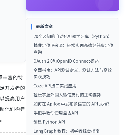
最新文章
20个必知的自动化机器学习库（Python）
精准定位IP来源：轻松实现高德经纬度定位
查询
OAuth 2.0和OpenID Connect概述
全面指南：API测试定义、测试方法与高效
添丰富的特
实践技巧
Coze API接口实战应用
满足开发者的
轻松掌握外国人微信支付的正确姿势
可以提高用户
如何在 Apifox 中发布多语言的 API 文档？
帮助他们构建
手把手教你使用盘古API
。
创建 Python API
LangGraph 教程：初学者综合指南