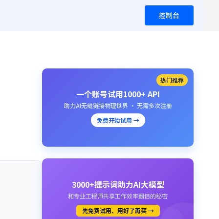
控制台
热门推荐
一个账号试用1000+ API
助力AI无缝链接物理世界 · 无需多次注册
免费开始试用 →
3000+提示词助力AI大模型
和专业工程师共享工作效率翻倍的秘密
先免费试用、用好了再买 →