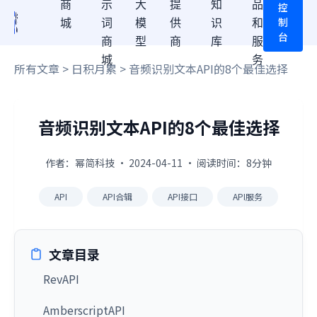
商
示
大
提
知
品
控
制
城
词
模
供
识
和
台
商
型
商
库
服
城
务
所有文章
>
日积月累
> 音频识别文本API的8个最佳选择
音频识别文本API的8个最佳选择
作者：幂简科技 · 2024-04-11 · 阅读时间：8分钟
API
API合辑
API接口
API服务
文章目录
RevAPI
AmberscriptAPI