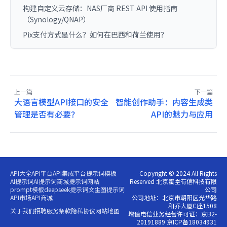
构建自定义云存储：NAS厂商 REST API 使用指南
（Synology/QNAP）
Pix支付方式是什么？如何在巴西和荷兰使用？
上一篇
下一篇
大语言模型API接口的安全
智能创作助手：内容生成类
管理是否有必要？
API的魅力与应用
API大全
API平台
API集成平台
提示词模板
Copyright © 2024 All Rights
AI提示词
AI提示词商城
提示词网站
Reserved 北京蜜堂有信科技有限
prompt模板
deepseek提示词
文生图提示词
公司
API市场
API商城
公司地址：北京市朝阳区光华路
和乔大厦C座1508
关于我们
招聘
服务条款
隐私协议
网站地图
增值电信业务经营许可证：京B2-
20191889 京ICP备18034931