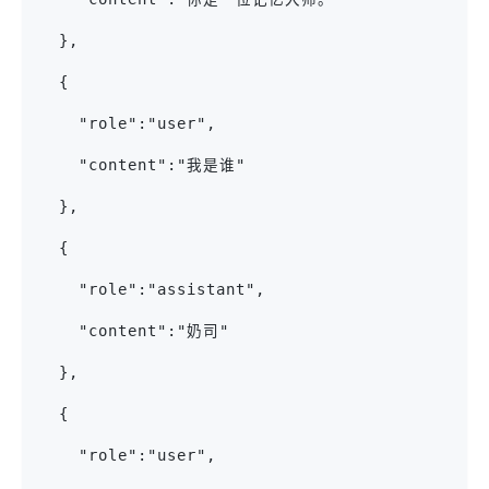
  },
  {
    "role":"user",
    "content":"我是谁"
  },
  {
    "role":"assistant",
    "content":"奶司"
  },
  {
    "role":"user",