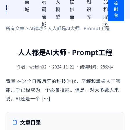
商
示
大
提
知
品
控
制
城
词
模
供
识
和
台
商
型
商
库
服
城
务
所有文章
>
AI驱动
> 人人都是AI大师 - Prompt工程
人人都是AI大师 - Prompt工程
作者：weixin02 · 2024-11-21 · 阅读时间：28分钟
背景 在这个日新月异的科技时代，了解和掌握人工智
能几乎已经成为一个必备技能。但是，对大多数人来
说，AI还是一个 […]
文章目录