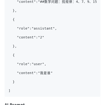
    "content":"##数学问题：找规律：4、7、9、15
  },
  {
    "role":"assistant",
    "content":"2"
  },
  {
    "role":"user",
    "content":"我是谁"
  }
]
AI Prompt