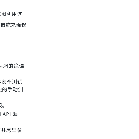
试图利用这
的措施来确保
漏洞的绝佳
序安全测试
独的手动测
报。
API 漏
育并尽早参