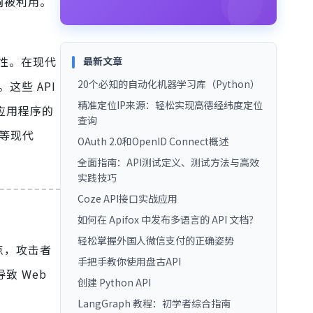
洞被利用。
全性。在现代
最新文章
20个必知的自动化机器学习库（Python）
这些 API
精准定位IP来源：轻松实现高德经纬度定位
应用程序的
查询
代等现代
OAuth 2.0和OpenID Connect概述
全面指南：API测试定义、测试方法与高效
实践技巧
Coze API接口实战应用
如何在 Apifox 中发布多语言的 API 文档？
轻松掌握外国人微信支付的正确姿势
点，攻击者
手把手教你使用盘古API
致 Web
创建 Python API
LangGraph 教程：初学者综合指南