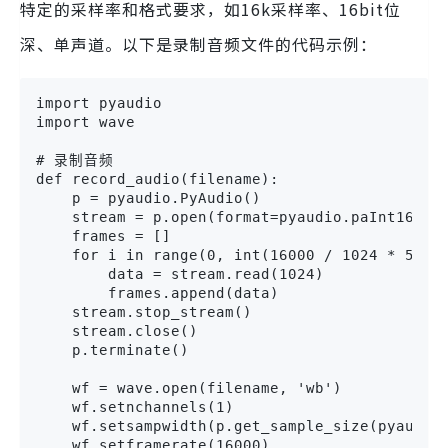
特定的采样率和格式要求，如16k采样率、16bit位
深、单声道。以下是录制音频文件的代码示例：
import pyaudio

import wave

# 录制音频

def record_audio(filename):

    p = pyaudio.PyAudio()

    stream = p.open(format=pyaudio.paInt16, ch
    frames = []

    for i in range(0, int(16000 / 1024 * 5)):

        data = stream.read(1024)

        frames.append(data)

    stream.stop_stream()

    stream.close()

    p.terminate()

    wf = wave.open(filename, 'wb')

    wf.setnchannels(1)

    wf.setsampwidth(p.get_sample_size(pyaudio.
    wf.setframerate(16000)
