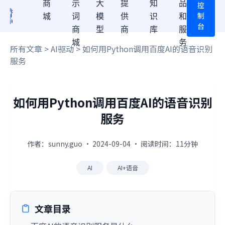
商
示
大
提
知
品
控
制
城
词
模
供
识
和
台
商
型
商
库
服
城
务
所有文章
>
AI驱动
> 如何用Python调用百度AI的语音识别
服务
如何用Python调用百度AI的语音识别
服务
作者：sunny.guo · 2024-09-04 · 阅读时间：11分钟
AI
AI+语音
文章目录