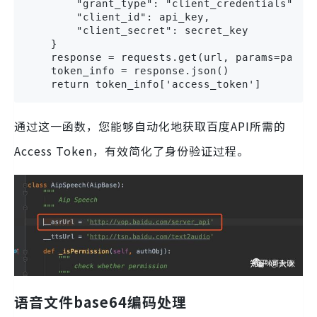
        "grant_type": "client_credentials",

        "client_id": api_key,

        "client_secret": secret_key

    }

    response = requests.get(url, params=params
    token_info = response.json()

    return token_info['access_token']
通过这一函数，您能够自动化地获取百度API所需的
Access Token，有效简化了身份验证过程。
语音文件base64编码处理