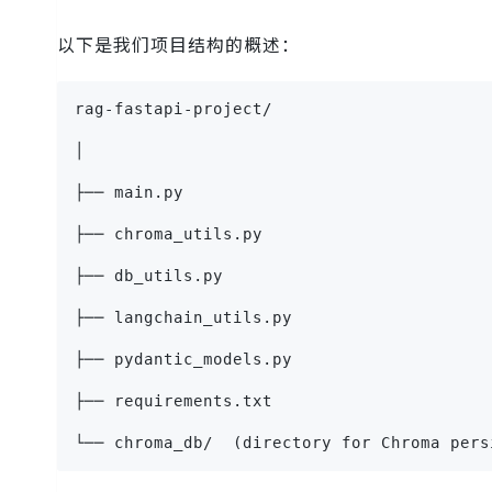
以下是我们项目结构的概述：
rag-fastapi-project/
│
├── main.py
├── chroma_utils.py
├── db_utils.py
├── langchain_utils.py
├── pydantic_models.py
├── requirements.txt
└── chroma_db/  (directory for Chroma pers