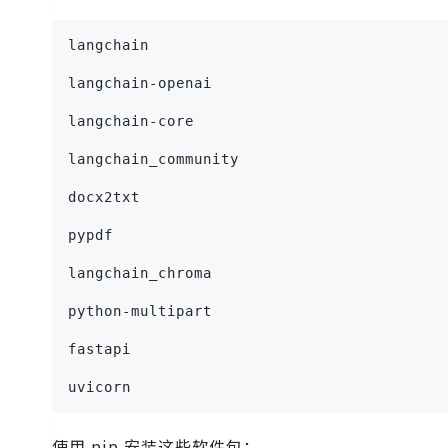
langchain
langchain-openai
langchain-core
langchain_community
docx2txt
pypdf
langchain_chroma
python-multipart
fastapi
uvicorn
使用 pip 安装这些软件包：