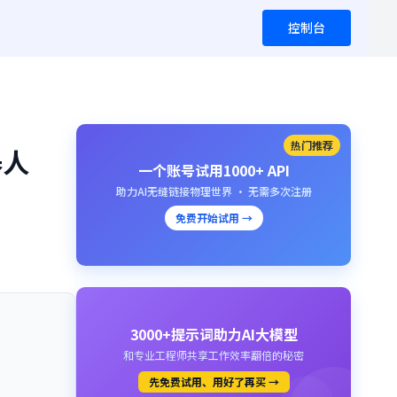
控制台
热门推荐
器人
一个账号试用1000+ API
助力AI无缝链接物理世界 · 无需多次注册
免费开始试用 →
3000+提示词助力AI大模型
和专业工程师共享工作效率翻倍的秘密
先免费试用、用好了再买 →