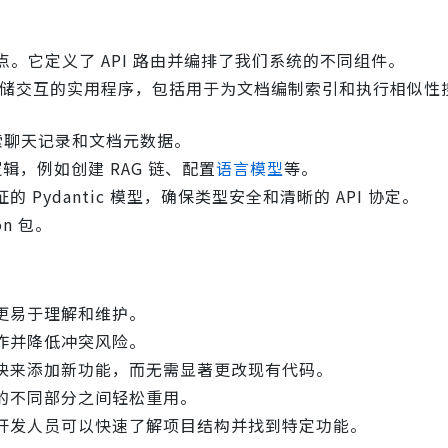
的入口点。它定义了 API 路由并编排了我们系统的不同组件。
oma 矢量存储交互的实用程序，包括用于为文档编制索引和执行相似
和检索聊天记录和文档元数据。
特有的逻辑，例如创建 RAG 链、配置
语言模型
等。
验证的 Pydantic 模型，确保类型安全和清晰的 API 协定。
on 包。
更易于理解和维护。
作并降低冲突风险。
块来添加新功能，而无需显著更改现有代码。
的不同部分之间轻松重用。
开发人员可以快速了解项目结构并找到特定功能。