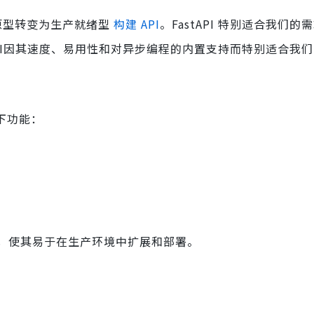
 原型转变为生产就绪型
构建 API
。FastAPI 特别适合我们
API因其速度、易用性和对异步编程的内置支持而特别适合我
下功能：
，使其易于在生产环境中扩展和部署。