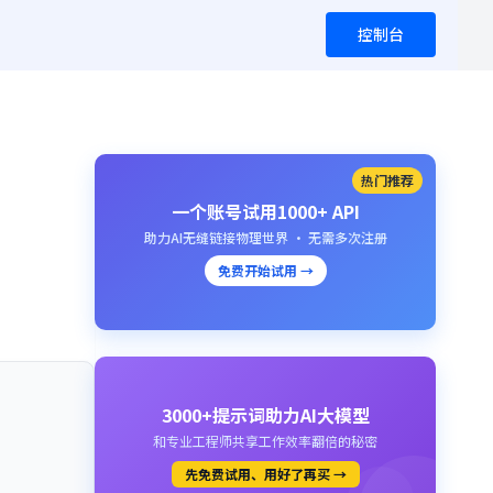
控制台
热门推荐
一个账号试用1000+ API
助力AI无缝链接物理世界 · 无需多次注册
免费开始试用 →
3000+提示词助力AI大模型
和专业工程师共享工作效率翻倍的秘密
先免费试用、用好了再买 →