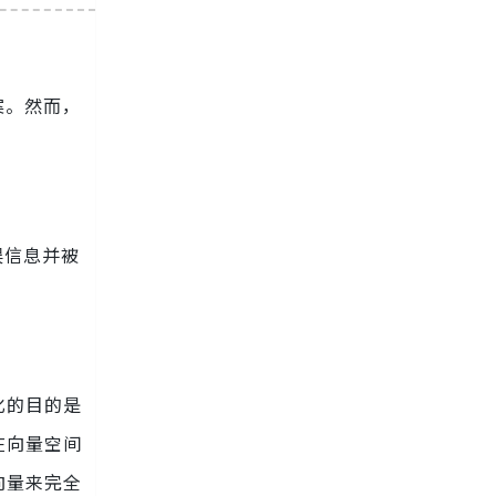
案。然而，
误信息并被
化的目的是
在向量空间
向量来完全