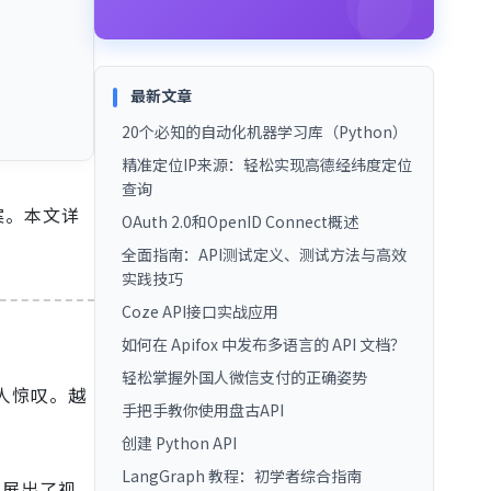
最新文章
20个必知的自动化机器学习库（Python）
精准定位IP来源：轻松实现高德经纬度定位
查询
案。本文详
OAuth 2.0和OpenID Connect概述
全面指南：API测试定义、测试方法与高效
实践技巧
Coze API接口实战应用
如何在 Apifox 中发布多语言的 API 文档？
轻松掌握外国人微信支付的正确姿势
人惊叹。越
手把手教你使用盘古API
创建 Python API
LangGraph 教程：初学者综合指南
发展出了视