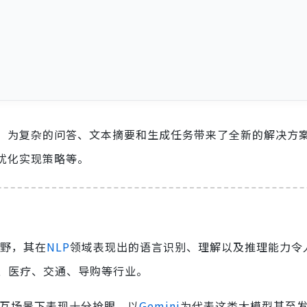
，为复杂的问答、文本摘要和生成任务带来了全新的解决方
优化实现策略等。
野，其在
NLP
领域表现出的语言识别、理解以及推理能力令
、医疗、交通、导购等行业。
交互场景下表现十分抢眼。以
Gemini
为代表这类大模型甚至