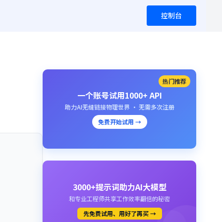
控制台
热门推荐
一个账号试用1000+ API
助力AI无缝链接物理世界 · 无需多次注册
免费开始试用 →
3000+提示词助力AI大模型
和专业工程师共享工作效率翻倍的秘密
先免费试用、用好了再买 →