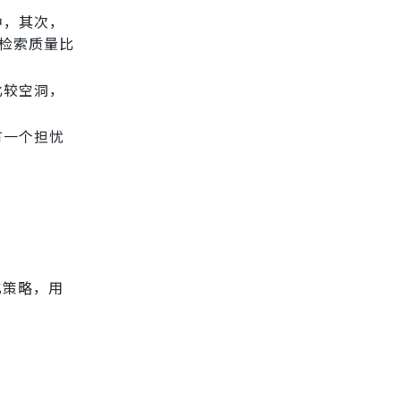
中，其次，
，检索质量比
比较空洞，
有一个担忧
化策略，用