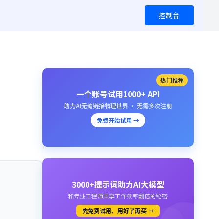
控制台
热门推荐
一个账号试用1000+ API
助力AI无缝链接物理世界 · 无需多次注册
免费开始试用 →
3000+提示词助力AI大模型
和专业工程师共享工作效率翻倍的秘密
先免费试用、用好了再买 →