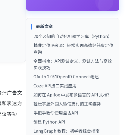
最新文章
20个必知的自动化机器学习库（Python）
精准定位IP来源：轻松实现高德经纬度定位
查询
全面指南：API测试定义、测试方法与高效
实践技巧
OAuth 2.0和OpenID Connect概述
Coze API接口实战应用
设计广告文
如何在 Apifox 中发布多语言的 API 文档？
气和表达方
轻松掌握外国人微信支付的正确姿势
手把手教你使用盘古API
建议等功
创建 Python API
LangGraph 教程：初学者综合指南