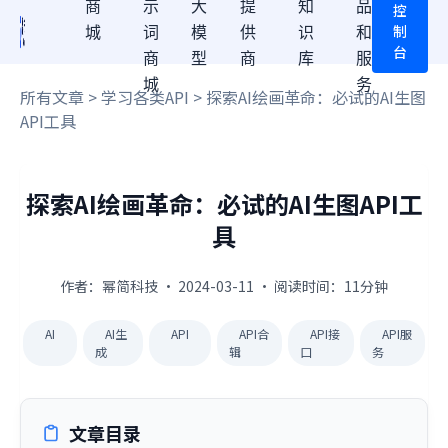
商
示
大
提
知
品
控
制
城
词
模
供
识
和
台
商
型
商
库
服
城
务
所有文章
>
学习各类API
> 探索AI绘画革命：必试的AI生图
API工具
探索AI绘画革命：必试的AI生图API工
具
作者：幂简科技 · 2024-03-11 · 阅读时间：11分钟
AI
AI生
API
API合
API接
API服
成
辑
口
务
文章目录