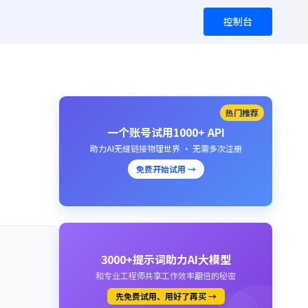
控制台
热门推荐
一个账号试用1000+ API
助力AI无缝链接物理世界 · 无需多次注册
免费开始试用 →
3000+提示词助力AI大模型
和专业工程师共享工作效率翻倍的秘密
先免费试用、用好了再买 →