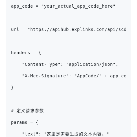
app_code = "your_actual_app_code_here"
url = "https://apihub.explinks.com/api/scd202
headers = {
    "Content-Type": "application/json",
    "X-Mce-Signature": "AppCode/" + app_code
}
# 定义请求参数
params = {
    "text": "这里是需要生成的文本内容。"