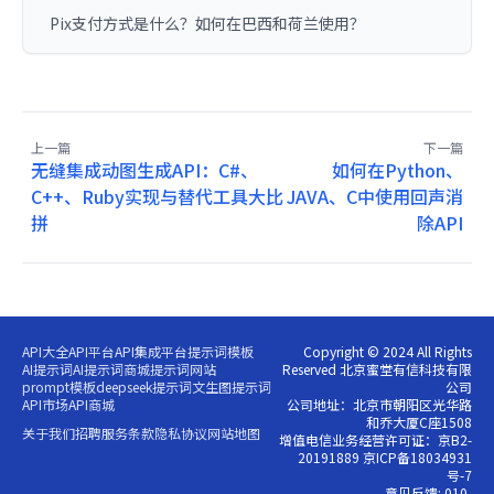
Pix支付方式是什么？如何在巴西和荷兰使用？
上一篇
下一篇
无缝集成动图生成API：C#、
如何在Python、
C++、Ruby实现与替代工具大比
JAVA、C中使用回声消
拼
除API
API大全
API平台
API集成平台
提示词模板
Copyright © 2024 All Rights
AI提示词
AI提示词商城
提示词网站
Reserved 北京蜜堂有信科技有限
prompt模板
deepseek提示词
文生图提示词
公司
API市场
API商城
公司地址：北京市朝阳区光华路
和乔大厦C座1508
关于我们
招聘
服务条款
隐私协议
网站地图
增值电信业务经营许可证：京B2-
20191889 京ICP备18034931
号-7
意见反馈: 010-