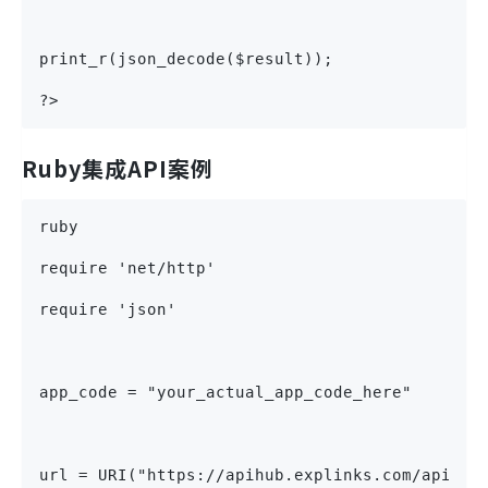
print_r(json_decode($result));
?>
Ruby集成API案例
ruby
require 'net/http'
require 'json'
app_code = "your_actual_app_code_here"
url = URI("https://apihub.explinks.com/api/sc