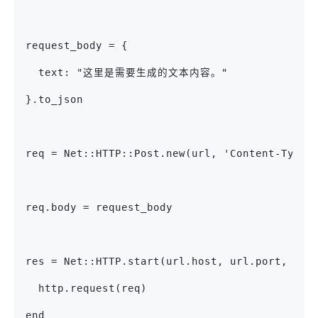
request_body = {
  text: "这里是需要生成的文本内容。"
}.to_json
req = Net::HTTP::Post.new(url, 'Content-Type'
req.body = request_body
res = Net::HTTP.start(url.host, url.port, use
  http.request(req)
end