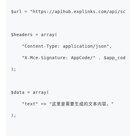
$url = "https://apihub.explinks.com/api/scd20
$headers = array(
    "Content-Type: application/json",
    "X-Mce-Signature: AppCode/" . $app_code
);
$data = array(
    "text" => "这里是需要生成的文本内容。"
);