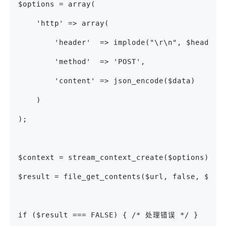
$options = array(
    'http' => array(
        'header'  => implode("\r\n", $headers
        'method'  => 'POST',
        'content' => json_encode($data)
    )
);
$context = stream_context_create($options);
$result = file_get_contents($url, false, $con
if ($result === FALSE) { /* 处理错误 */ }