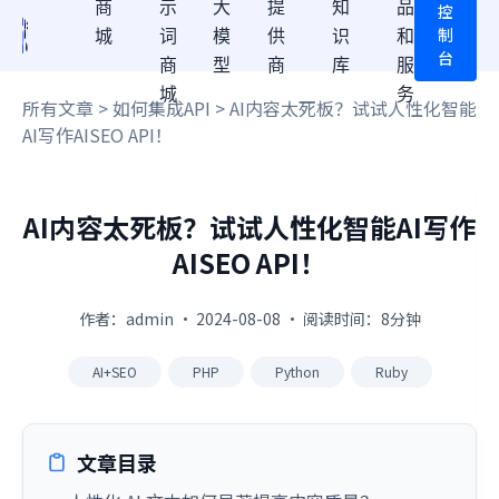
商
示
大
提
知
品
控
制
城
词
模
供
识
和
台
商
型
商
库
服
城
务
所有文章
>
如何集成API
> AI内容太死板？试试人性化智能
AI写作AISEO API！
AI内容太死板？试试人性化智能AI写作
AISEO API！
作者：admin · 2024-08-08 · 阅读时间：8分钟
AI+SEO
PHP
Python
Ruby
文章目录