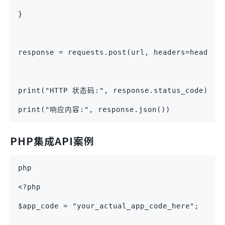
}
response = requests.post(url, headers=headers
print("HTTP 状态码:", response.status_code)
print("响应内容:", response.json())
PHP集成API案例
php
<?php
$app_code = "your_actual_app_code_here";