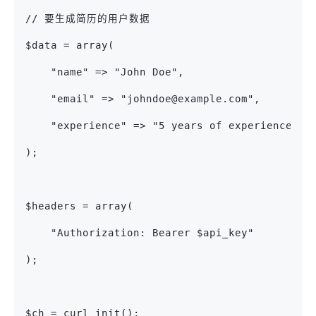
// 要生成简历的用户数据
$data = array(
    "name" => "John Doe",
    "email" => "johndoe@example.com",
    "experience" => "5 years of experience in
);
$headers = array(
    "Authorization: Bearer $api_key"
);
$ch = curl_init();