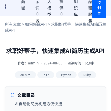
商
示
大
提
知
品
控
制
城
词
模
供
识
和
台
商
型
商
库
服
城
务
所有文章
>
如何集成API
> 求职好帮手，快速集成AI简历生
成API
求职好帮手，快速集成AI简历生成API
作者：admin · 2024-08-05 · 阅读时间：6分钟
AI+文字
PHP
Python
Ruby
文章目录
AI自动化简历构建方便快捷