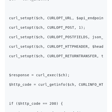
curl_setopt($ch, CURLOPT_URL, $api_endpoint);
curl_setopt($ch, CURLOPT_POST, 1);
curl_setopt($ch, CURLOPT_POSTFIELDS, json_enc
curl_setopt($ch, CURLOPT_HTTPHEADER, $headers
curl_setopt($ch, CURLOPT_RETURNTRANSFER, true
$response = curl_exec($ch);
$http_code = curl_getinfo($ch, CURLINFO_HTTP_
if ($http_code == 200) {