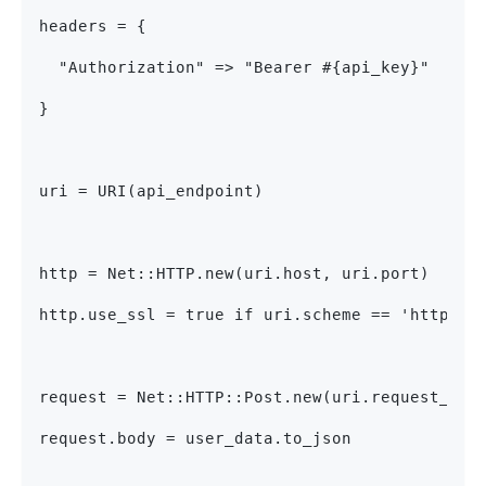
headers = {
  "Authorization" => "Bearer #{api_key}"
}
uri = URI(api_endpoint)
http = Net::HTTP.new(uri.host, uri.port)
http.use_ssl = true if uri.scheme == 'https'
request = Net::HTTP::Post.new(uri.request_uri
request.body = user_data.to_json