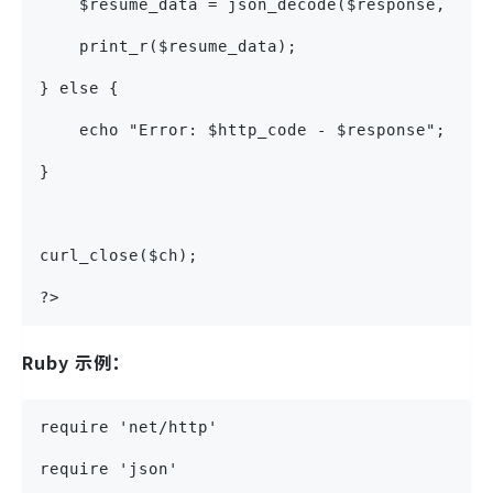
    $resume_data = json_decode($response, tru
    print_r($resume_data);
} else {
    echo "Error: $http_code - $response";
}
curl_close($ch);
?>
Ruby 示例：
require 'net/http'
require 'json'