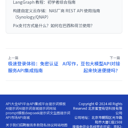
LangGraph 教程：初学者综合指南
构建自定义云存储：NAS厂商 REST API 使用指南
（Synology/QNAP）
Pix支付方式是什么？如何在巴西和荷兰使用？
上一篇
下一篇
极速登录体验：免密认证
AI写作，豆包大模型API对接
服务API集成指南
起来快速便捷吗？
API大全
API平台
API集成平台
提示词模板
Copyright © 2024 All Rights
AI提示词
AI提示词商城
提示词网站
Reserved 北京蜜堂有信科技有限
prompt模板
deepseek提示词
文生图提示词
公司
API市场
API商城
公司地址：北京市朝阳区光华路
和乔大厦C座1508
关于我们
招聘
服务条款
隐私协议
网站地图
增值电信业务经营许可证：京B2-