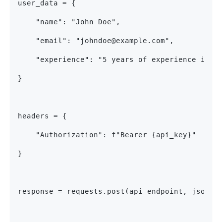
user_data = {
    "name": "John Doe",
    "email": "johndoe@example.com",
    "experience": "5 years of experience in s
}
headers = {
    "Authorization": f"Bearer {api_key}"
}
response = requests.post(api_endpoint, json=u