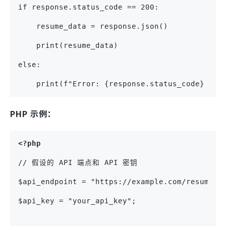
if response.status_code == 200:
    resume_data = response.json()
    print(resume_data)
else:
    print(f"Error: {response.status_code} - {
PHP 示例：
<?php
// 假设的 API 端点和 API 密钥
$api_endpoint = "https://example.com/resume_a
$api_key = "your_api_key";