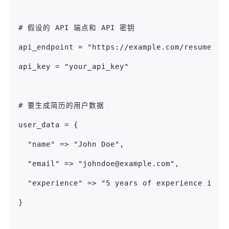
# 假设的 API 端点和 API 密钥
api_endpoint = "https://example.com/resume_ap
api_key = "your_api_key"
# 要生成简历的用户数据
user_data = {
  "name" => "John Doe",
  "email" => "johndoe@example.com",
  "experience" => "5 years of experience in s
}