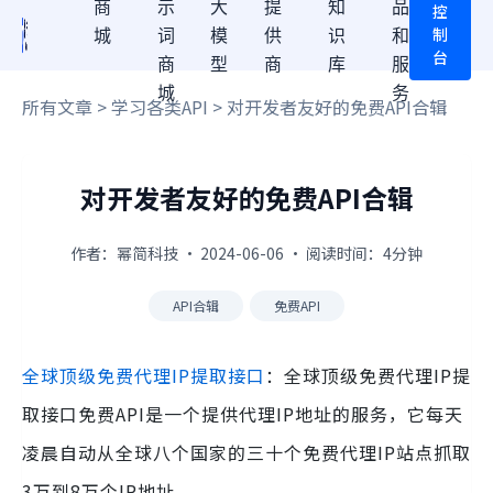
商
示
大
提
知
品
控
制
城
词
模
供
识
和
台
商
型
商
库
服
城
务
所有文章
>
学习各类API
> 对开发者友好的免费API合辑
对开发者友好的免费API合辑
作者：幂简科技 · 2024-06-06 · 阅读时间：4分钟
API合辑
免费API
全球顶级免费代理IP提取接口
：全球顶级免费代理IP提
取接口免费API是一个提供代理IP地址的服务，它每天
凌晨自动从全球八个国家的三十个免费代理IP站点抓取
3万到8万个IP地址。