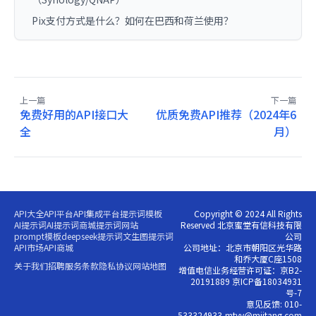
Pix支付方式是什么？如何在巴西和荷兰使用？
上一篇
下一篇
免费好用的API接口大
优质免费API推荐（2024年6
全
月）
API大全
API平台
API集成平台
提示词模板
Copyright © 2024 All Rights
AI提示词
AI提示词商城
提示词网站
Reserved 北京蜜堂有信科技有限
prompt模板
deepseek提示词
文生图提示词
公司
API市场
API商城
公司地址：北京市朝阳区光华路
和乔大厦C座1508
关于我们
招聘
服务条款
隐私协议
网站地图
增值电信业务经营许可证：京B2-
20191889 京ICP备18034931
号-7
意见反馈: 010-
533324933,mtyy@miitang.com