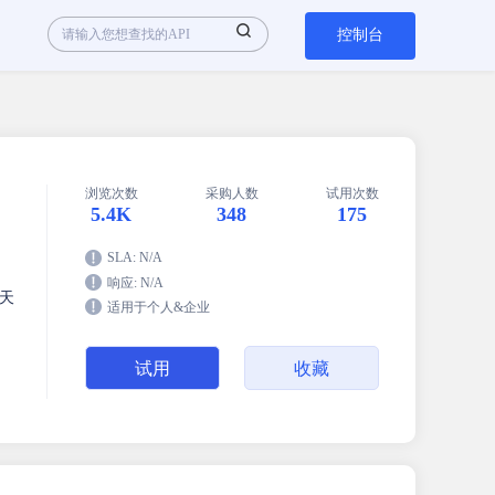
控制台
浏览次数
采购人数
试用次数
5.4K
348
175
SLA: N/A
响应: N/A
天
适用于个人&企业
试用
收藏