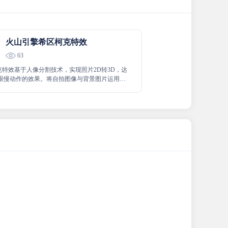
火山引擎希区柯克特效
63
克特效基于人像分割技术，实现照片2D转3D，达
裸眼慢动作的效果。将自拍图像与背景图片运用希
技术无感融合，开启场景拉伸的视频拍摄新玩
用于个人社交娱乐、影视剧效果模拟拍摄等。