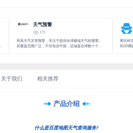
天气预警
175
，
和风天气灾害预警，专注于提供全球极端天气的预警。
希区柯
关
其覆盖范围广泛，不但包含中国，还涵盖全球数十个国
到3D
家或地区，能让用户及时且全面地了解各地可能出现的
区柯克
极端天气状况，以便提前做好应对准备。
法，可
关于我们
相关推荐
产品介绍
什么是百度地图天气查询服务?