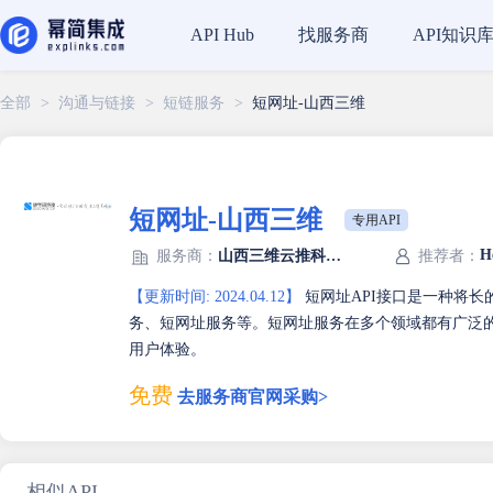
找服务商
API知识
API Hub
全部
>
沟通与链接
>
短链服务
>
短网址-山西三维
短网址-山西三维
专用API
H
服务商：
山西三维云推科技有限公司
推荐者：
【更新时间: 2024.04.12】
短网址API接口是一种将长
务、短网址服务等。短网址服务在多个领域都有广泛
用户体验。
免费
去服务商官网采购>
相似API