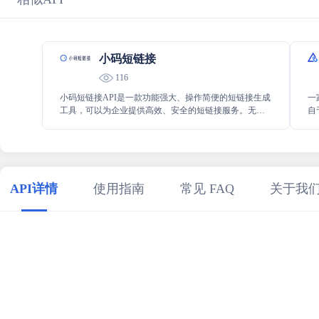
小码短链接
116
小码短链接API是一款功能强大、操作简便的短链接生成
一
工具，可以为企业提供高效、安全的短链接服务。无论
自
是提升网站曝光率、节省网络流量，还是追踪用户来
S
源、分析数据，小码短链接API都能满足企业的需求。
的
和
打
能
API详情
使用指南
常见 FAQ
关于我