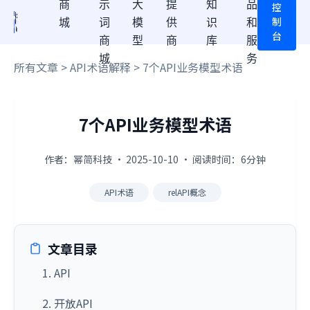
商
示
大
提
知
品
控
制
城
词
模
供
识
和
台
商
型
商
库
服
城
务
所有文章
>
API术语解释
> 7个API业务模型术语
7个API业务模型术语
作者：幂简科技 · 2025-10-10 · 阅读时间：6分钟
API术语
relAPI概念
文章目录
1. API
2. 开放API