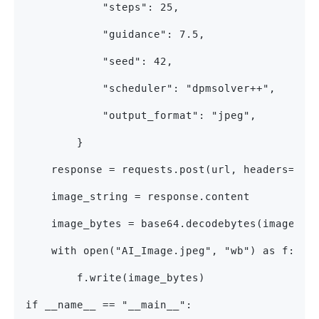
            "steps": 25,
            "guidance": 7.5,
            "seed": 42,
            "scheduler": "dpmsolver++",
            "output_format": "jpeg",
        }
    response = requests.post(url, headers=hea
    image_string = response.content
    image_bytes = base64.decodebytes(image_st
    with open("AI_Image.jpeg", "wb") as f:
        f.write(image_bytes)
if __name__ == "__main__":