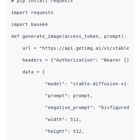
# pip install requests
import requests
import base64
def generate_image(access_token, prompt):
    url = "https://api.getimg.ai/v1/stable-di
    headers = {"Authorization": "Bearer {}".f
    data = {
            "model": "stable-diffusion-v1-5",
            "prompt": prompt,
            "negative_prompt": "Disfigured, c
            "width": 512,
            "height": 512,