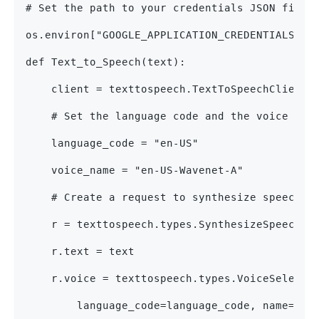
# Set the path to your credentials JSON file
os.environ["GOOGLE_APPLICATION_CREDENTIALS"] 
def Text_to_Speech(text):
    client = texttospeech.TextToSpeechClient(
    # Set the language code and the voice nam
    language_code = "en-US"
    voice_name = "en-US-Wavenet-A"
    # Create a request to synthesize speech.
    r = texttospeech.types.SynthesizeSpeechRe
    r.text = text
    r.voice = texttospeech.types.VoiceSelecti
        language_code=language_code, name=voi