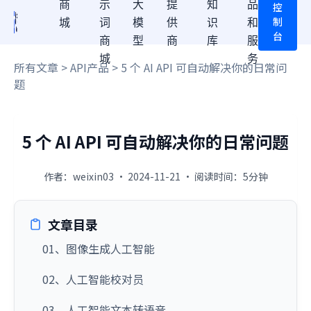
商
示
大
提
知
品
控
制
城
词
模
供
识
和
台
商
型
商
库
服
城
务
所有文章
>
API产品
> 5 个 AI API 可自动解决你的日常问
题
5 个 AI API 可自动解决你的日常问题
作者：weixin03 · 2024-11-21 · 阅读时间：5分钟
文章目录
01、图像生成人工智能
02、人工智能校对员
03、人工智能文本转语音