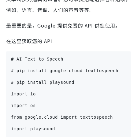
例如，语言、音调、人们的声音等等。
最重要的是，Google 提供免费的 API 供您使用。
在这里获取您的 API
# AI Text to Speech
# pip install google-cloud-texttospeech
# pip install playsound
import io
import os
from google.cloud import texttospeech
import playsound