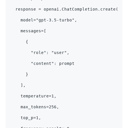
  response = openai.ChatCompletion.create(
    model="gpt-3.5-turbo",
    messages=[
      {
        "role": "user",
        "content": prompt
      }
    ],
    temperature=1,
    max_tokens=256,
    top_p=1,