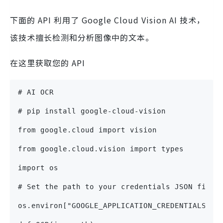
下面的 API 利用了 Google Cloud Vision AI 技术，
该技术擅长检测和分析图像中的文本。
在这里获取您的 API
# AI OCR
# pip install google-cloud-vision
from google.cloud import vision
from google.cloud.vision import types
import os
# Set the path to your credentials JSON file
os.environ["GOOGLE_APPLICATION_CREDENTIALS"] 