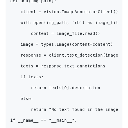
def OCR(img_path):
    client = vision.ImageAnnotatorClient()
    with open(img_path, 'rb') as image_file:
        content = image_file.read()
    image = types.Image(content=content)
    response = client.text_detection(image=im
    texts = response.text_annotations
    if texts:
        return texts[0].description
    else:
        return "No text found in the image."
if __name__ == "__main__":