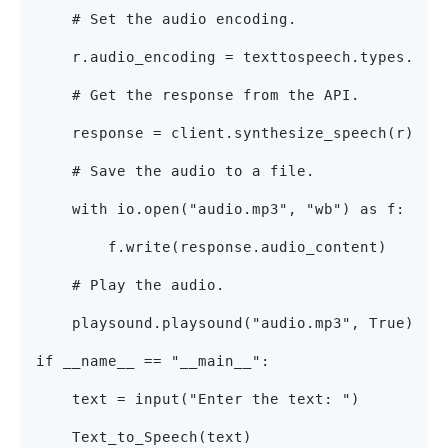
    # Set the audio encoding.
    r.audio_encoding = texttospeech.types.Aud
    # Get the response from the API.
    response = client.synthesize_speech(r)
    # Save the audio to a file.
    with io.open("audio.mp3", "wb") as f:
        f.write(response.audio_content)
    # Play the audio.
    playsound.playsound("audio.mp3", True)
if __name__ == "__main__":
    text = input("Enter the text: ")
    Text_to_Speech(text)