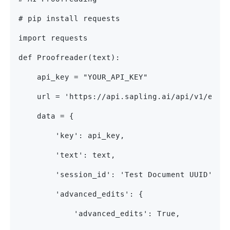
# pip install requests
import requests
def Proofreader(text):
    api_key = "YOUR_API_KEY"
    url = 'https://api.sapling.ai/api/v1/edit
    data = {
        'key': api_key,
        'text': text,
        'session_id': 'Test Document UUID',
        'advanced_edits': {
            'advanced_edits': True,