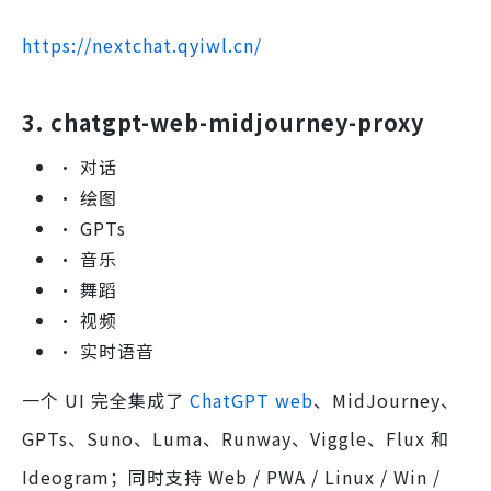
https://nextchat.qyiwl.cn/
3. chatgpt-web-midjourney-proxy
• 对话
• 绘图
• GPTs
• 音乐
• 舞蹈
• 视频
• 实时语音
一个 UI 完全集成了
ChatGPT web
、MidJourney、
GPTs、Suno、Luma、Runway、Viggle、Flux 和
Ideogram；同时支持 Web / PWA / Linux / Win /