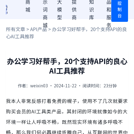
商
示
大
提
知
品
控
制
城
词
模
供
识
和
台
商
型
商
库
服
城
务
所有文章
>
API产品
> 办公学习好帮手，20个支持API的良
心AI工具推荐
办公学习好帮手，20个支持API的良心
AI工具推荐
作者：weixin03 · 2024-11-22 · 阅读时间：23分钟
我本人非常反感打着免费的幌子，使用不了几次就要求
购买会员的AI工具类产品，其封闭的环境就像如今的大
环境一样让人呼吸不畅，既然现实环境有诸多呼吸不
畅，那么我们何必再继续折腾自己，从互联网的世界中