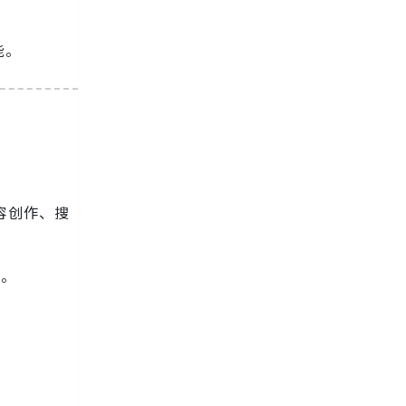
能。
容创作、搜
表。