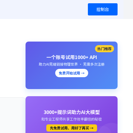
控制台
热门推荐
一个账号试用1000+ API
助力AI无缝链接物理世界 · 无需多次注册
免费开始试用 →
3000+提示词助力AI大模型
和专业工程师共享工作效率翻倍的秘密
先免费试用、用好了再买 →