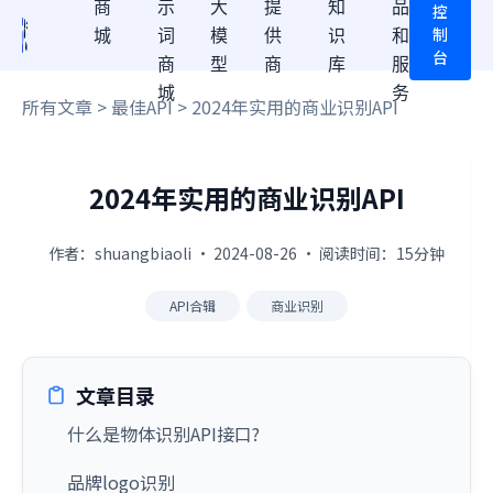
商
示
大
提
知
品
控
制
城
词
模
供
识
和
台
商
型
商
库
服
城
务
所有文章
>
最佳API
> 2024年实用的商业识别API
2024年实用的商业识别API
作者：shuangbiaoli · 2024-08-26 · 阅读时间：15分钟
API合辑
商业识别
文章目录
什么是物体识别API接口?
品牌logo识别