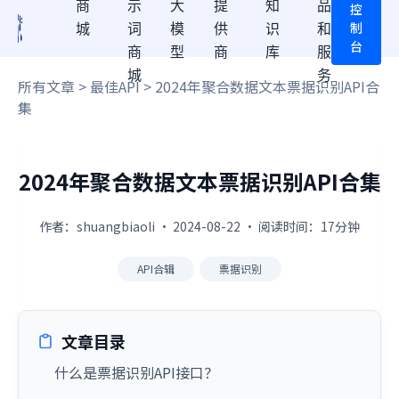
商
示
大
提
知
品
控
制
城
词
模
供
识
和
台
商
型
商
库
服
城
务
所有文章
>
最佳API
> 2024年聚合数据文本票据识别API合
集
2024年聚合数据文本票据识别API合集
作者：shuangbiaoli · 2024-08-22 · 阅读时间：17分钟
API合辑
票据识别
文章目录
什么是票据识别API接口？