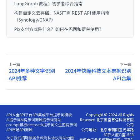
LangGraph 教程：初学者综合指南
构建自定义云存储：NAS厂商 REST API 使用指南
（Synology/QNAP）
Pix支付方式是什么？如何在巴西和荷兰使用？
上一篇
下一篇
2024年多种文字识别
2024年快瞳科技文本票据识别
API推荐
API合集
API大全
API平台
API集成平台
提示词模板
Copyright © 2024 All Rights
AI提示词
AI提示词商城
提示词网站
Reserved 北京蜜堂有信科技有限
prompt模板
deepseek提示词
文生图提示词
公司
API市场
API商城
公司地址：北京市朝阳区光华路
和乔大厦C座1508
关于我们
招聘
服务条款
隐私协议
网站地图
增值电信业务经营许可证：京B2-