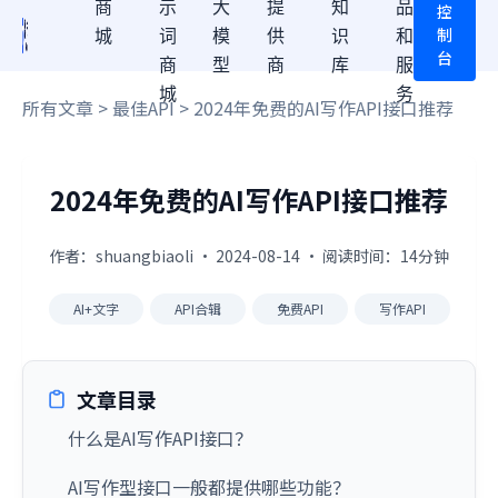
商
示
大
提
知
品
控
制
城
词
模
供
识
和
台
商
型
商
库
服
城
务
所有文章
>
最佳API
> 2024年免费的AI写作API接口推荐
2024年免费的AI写作API接口推荐
作者：shuangbiaoli · 2024-08-14 · 阅读时间：14分钟
AI+文字
API合辑
免费API
写作API
文章目录
什么是AI写作API接口？
AI写作型接口一般都提供哪些功能？