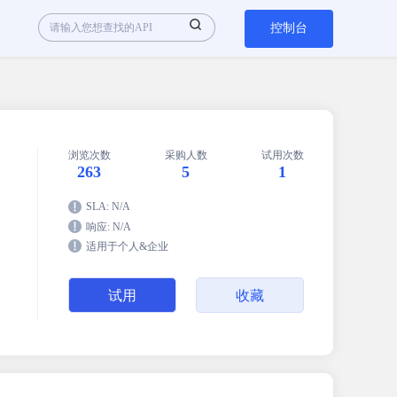
控制台
浏览次数
采购人数
试用次数
263
5
1
SLA: N/A
响应: N/A
适用于个人&企业
试用
收藏