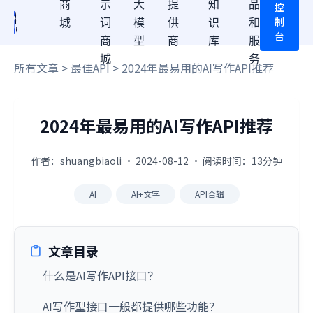
商
示
大
提
知
品
控
制
城
词
模
供
识
和
台
商
型
商
库
服
城
务
所有文章
>
最佳API
> 2024年最易用的AI写作API推荐
2024年最易用的AI写作API推荐
作者：shuangbiaoli · 2024-08-12 · 阅读时间：13分钟
AI
AI+文字
API合辑
文章目录
什么是AI写作API接口？
AI写作型接口一般都提供哪些功能？