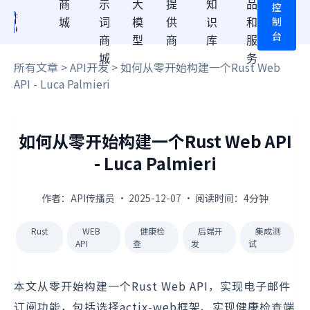
商
示
大
提
知
品
控
制
城
词
模
供
识
和
台
商
型
商
库
服
城
务
所有文章
>
API开发
> 如何从零开始构建一个Rust Web
API - Luca Palmieri
如何从零开始构建一个Rust Web API
- Luca Palmieri
作者：API传播员 · 2025-12-07 · 阅读时间：4分钟
Rust
WEB
健康检
后端开
集成测
API
查
发
试
本文从零开始构建一个Rust Web API，实现电子邮件
订阅功能，包括选择actix-web框架、实现健康检查端