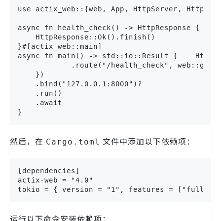
use actix_web::{web, App, HttpServer, HttpResp
async fn health_check() -> HttpResponse {

    HttpResponse::Ok().finish()

}#[actix_web::main]

async fn main() -> std::io::Result {    HttpSe
            .route("/health_check", web::get()
    })

    .bind("127.0.0.1:8000")?

    .run()

    .await

}
然后，在
文件中添加以下依赖项：
Cargo.toml
[dependencies]

actix-web = "4.0"

tokio = { version = "1", features = ["full"] 
运行以下命令安装依赖项：