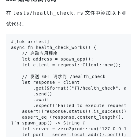
在
文件中添加以下测
tests/health_check.rs
试代码：
#[tokio::test]

async fn health_check_works() {

    // 启动应用程序

    let address = spawn_app();

    let client = reqwest::Client::new();

    // 发送 GET 请求到 /health_check

    let response = client

        .get(&format!("{}/health_check", addre
        .send()

        .await

        .expect("Failed to execute request."
    assert!(response.status().is_success());

    assert_eq!(response.content_length(), Some
}fn spawn_app() -> String {

    let server = zero2prod::run("127.0.0.1:0")
    let port = server.local_addr().port();
