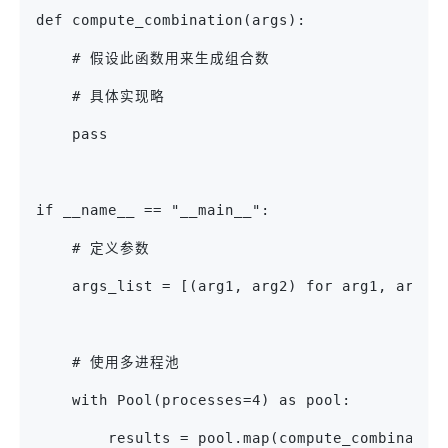
def compute_combination(args):
    # 假设此函数用来生成组合数
    # 具体实现略
    pass
if __name__ == "__main__":
    # 定义参数
    args_list = [(arg1, arg2) for arg1, arg2 
    # 使用多进程池
    with Pool(processes=4) as pool:
        results = pool.map(compute_combinatio