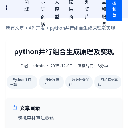
商
示
大
提
知
品
控
制
城
词
模
供
识
和
台
商
型
商
库
服
城
务
所有文章
>
API开发
> python并行组合生成原理及实现
python并行组合生成原理及实现
作者：admin · 2025-12-07 · 阅读时间：5分钟
Python并行
多进程编
数据分析优
随机森林算
计算
程
化
法
文章目录
随机森林算法概述