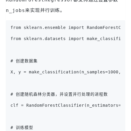
来实现并行训练。
n_jobs
from sklearn.ensemble import RandomForestClas
from sklearn.datasets import make_classificat
# 创建数据集
X, y = make_classification(n_samples=1000, n_
# 创建随机森林分类器，并设置并行处理的进程数
clf = RandomForestClassifier(n_estimators=100
# 训练模型