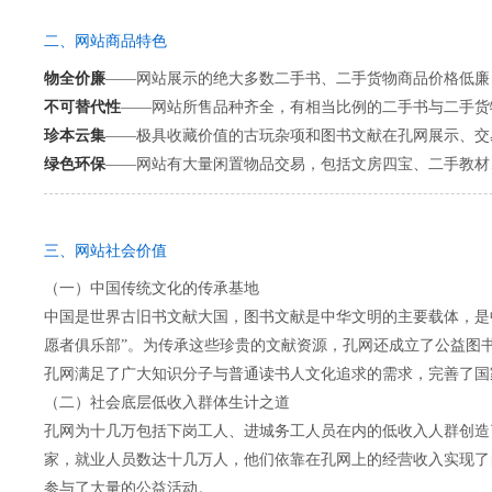
二、网站商品特色
物全价廉
——网站展示的绝大多数二手书、二手货物商品价格低廉
不可替代性
——网站所售品种齐全，有相当比例的二手书与二手货
珍本云集
——极具收藏价值的古玩杂项和图书文献在孔网展示、交
绿色环保
——网站有大量闲置物品交易，包括文房四宝、二手教材
三、网站社会价值
（一）中国传统文化的传承基地
中国是世界古旧书文献大国，图书文献是中华文明的主要载体，是
愿者俱乐部”。为传承这些珍贵的文献资源，孔网还成立了公益图
孔网满足了广大知识分子与普通读书人文化追求的需求，完善了国
（二）社会底层低收入群体生计之道
孔网为十几万包括下岗工人、进城务工人员在内的低收入人群创造
家，就业人员数达十几万人，他们依靠在孔网上的经营收入实现了
参与了大量的公益活动。