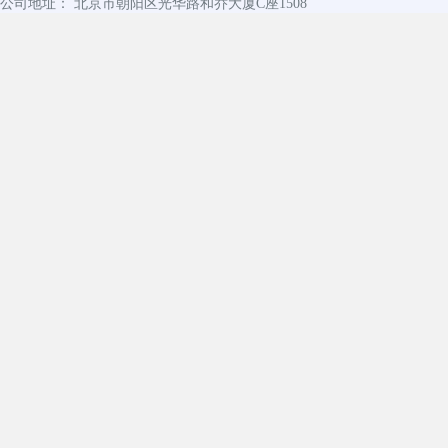
公司地址： 北京市朝阳区光华路和乔大厦C座1508