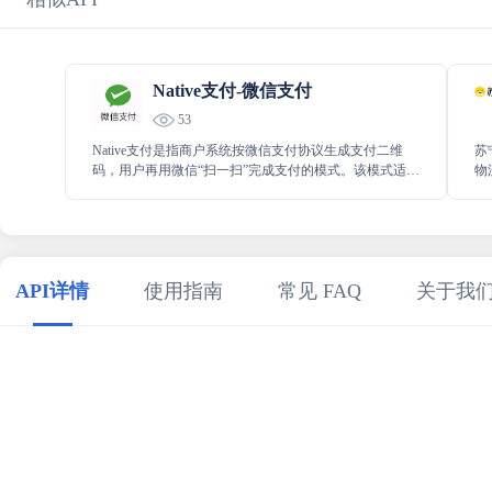
Native支付-微信支付
53
Native支付是指商户系统按微信支付协议生成支付二维
苏
码，用户再用微信“扫一扫”完成支付的模式。该模式适用
物
于PC网站、实体店单品或订单、媒体广告支付等场景。
服
持
API详情
使用指南
常见 FAQ
关于我