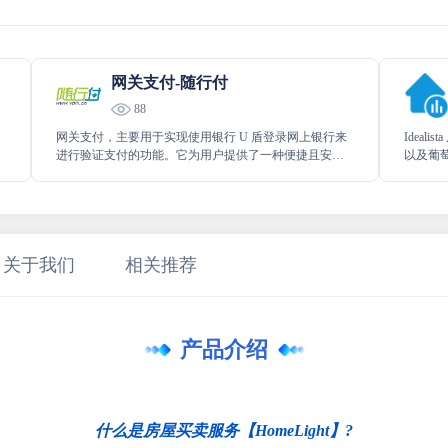
网关支付-随行付
88
网关支付，主要用于实现使用银行 U 盾登录网上银行来
Idea
进行验证支付的功能。它为用户提供了一种便捷且安全
以及葡
的方式，通过银行 U 盾这一安全介质，在网上银行顺利
面的相
完成支付操作，保障交易的安全性与准确性。
等，助
况。
关于我们
相关推荐
产品介绍
什么是房屋买卖服务【HomeLight】?