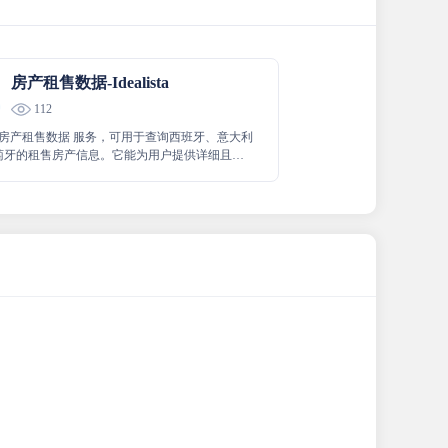
房产租售数据-Idealista
112
lista 房产租售数据 服务，可用于查询西班牙、意大利
萄牙的租售房产信息。它能为用户提供详细且全
关房产数据，包括具体位置、房屋状况、价格
力用户更便捷地了解和筛选这些国家的房产情