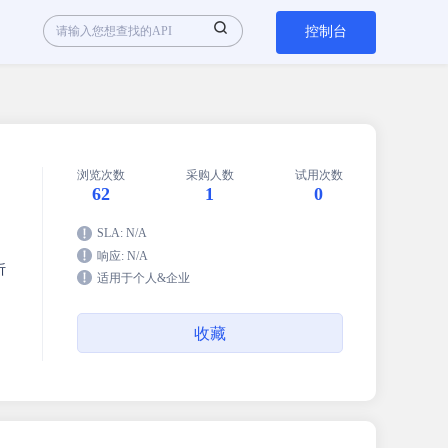
控制台
浏览次数
采购人数
试用次数
62
1
0
SLA: N/A
响应: N/A
析
适用于个人&企业
收藏