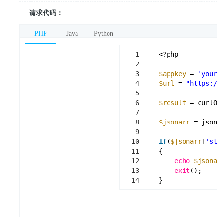
请求代码：
PHP
Java
Python
1
<?php
2
3
$appkey
= 
'your
4
$url
= 
"https:/
5
6
$result
= curlO
7
8
$jsonarr
= json
9
10
if
(
$jsonarr
[
'st
11
{
12
echo
$jsona
13
exit
();
14
}