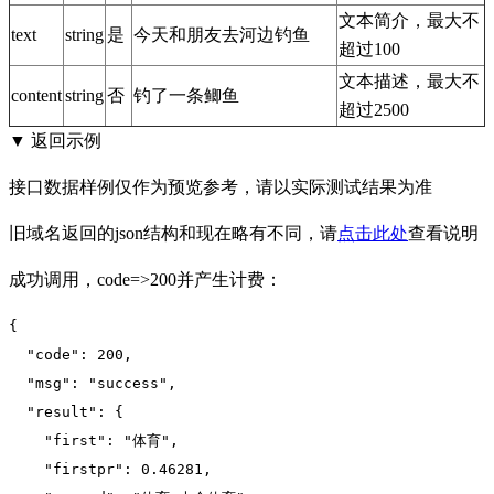
文本简介，最大不
text
string
是
今天和朋友去河边钓鱼
超过100
文本描述，最大不
content
string
否
钓了一条鲫鱼
超过2500
▼ 返回示例
接口数据样例仅作为预览参考，请以实际测试结果为准
旧域名返回的json结构和现在略有不同，请
点击此处
查看说明
成功调用，code=>200并产生计费：
{

"code":
200
,

"msg":
"success"
,

"result":
 {

"first":
"体育"
,

"firstpr":
0.46281
,
