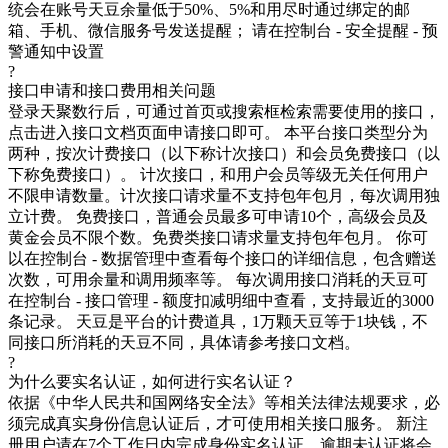
统会在账号天豆余量低于50%、5%和用尽时通过绑定的邮
箱、手机、微信服务号发送提醒； 请在控制台 - 安全提醒 - 预
警通知中设置
?
接口申请和接口费用相关问题
登录天聚数行后，可通过首页或搜索框检索需要使用的接口，
点击进入接口文档页面申请接口即可。 本平台接口类型分为
两种，按次计费接口（以下称计次接口）和会员免费接口（以
下称免费接口）。 计次接口，和用户会员等级无关任何用户
不限申请数量。计次接口请求量不支持包年包月，每次调用独
立计费。 免费接口，普通会员最多可申请10个，高级会员及
黄金会员不限个数。免费类接口请求量支持包年包月。 你可
以在控制台 - 数据管理中查看每个接口的详细信息，包含赠送
次数，可用余量和调用频率等。 每次调用接口消耗的天豆可
在控制台 - 接口管理 - 额度扣减明细中查看，支持最近的3000
条记录。 天豆是平台的计费道具，1万颗天豆等于1块钱，不
同接口所消耗的天豆不同，具体请参考接口文档。
?
为什么要实名认证，如何进行实名认证？
依据《中华人民共和国网络安全法》等相关法律法规要求，必
须完成真实身份信息认证后，才可使用相关接口服务。 新注
册用户请在7个工作日内完成身份实名认证，逾期未认证将会