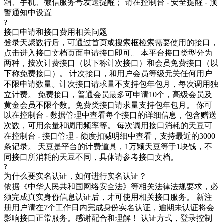
箱、手机、微信服务号发送提醒； 请在控制台 - 安全提醒 - 预
警通知中设置
?
接口申请和接口费用相关问题
登录天聚数行后，可通过首页或搜索框检索需要使用的接口，
点击进入接口文档页面申请接口即可。 本平台接口类型分为
两种，按次计费接口（以下称计次接口）和会员免费接口（以
下称免费接口）。 计次接口，和用户会员等级无关任何用户
不限申请数量。计次接口请求量不支持包年包月，每次调用独
立计费。 免费接口，普通会员最多可申请10个，高级会员及
黄金会员不限个数。免费类接口请求量支持包年包月。 你可
以在控制台 - 数据管理中查看每个接口的详细信息，包含赠送
次数，可用余量和调用频率等。 每次调用接口消耗的天豆可
在控制台 - 接口管理 - 额度扣减明细中查看，支持最近的3000
条记录。 天豆是平台的计费道具，1万颗天豆等于1块钱，不
同接口所消耗的天豆不同，具体请参考接口文档。
?
为什么要实名认证，如何进行实名认证？
依据《中华人民共和国网络安全法》等相关法律法规要求，必
须完成真实身份信息认证后，才可使用相关接口服务。 新注
册用户请在7个工作日内完成身份实名认证，逾期未认证将会
影响接口正常服务。感谢配合和理解！ 认证方式，登录控制