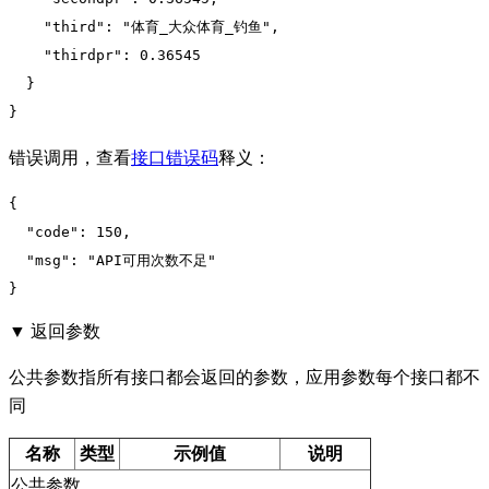
"third":
"体育_大众体育_钓鱼"
,

"thirdpr":
0.36545
  }

}
错误调用，查看
接口错误码
释义：
{

"code":
150
,

"msg":
"API可用次数不足"
}
▼ 返回参数
公共参数指所有接口都会返回的参数，应用参数每个接口都不
同
名称
类型
示例值
说明
公共参数