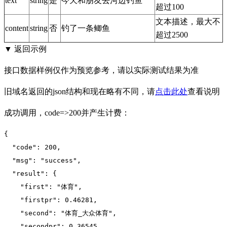
text
string
是
今天和朋友去河边钓鱼
超过100
文本描述，最大不
content
string
否
钓了一条鲫鱼
超过2500
▼ 返回示例
接口数据样例仅作为预览参考，请以实际测试结果为准
旧域名返回的json结构和现在略有不同，请
点击此处
查看说明
成功调用，code=>200并产生计费：
{

"code":
200
,

"msg":
"success"
,

"result":
 {

"first":
"体育"
,

"firstpr":
0.46281
,

"second":
"体育_大众体育"
,

"secondpr":
0.36545
,
