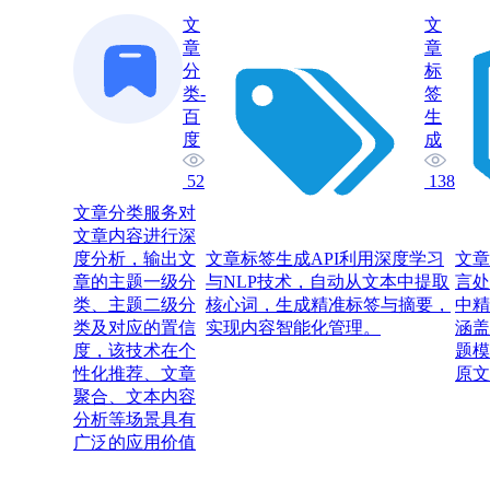
文
文
章
章
分
标
类-
签
百
生
度
成
52
138
文章分类服务对
文章内容进行深
度分析，输出文
文章标签生成API利用深度学习
文章
章的主题一级分
与NLP技术，自动从文本中提取
言处
类、主题二级分
核心词，生成精准标签与摘要，
中精
类及对应的置信
实现内容智能化管理。
涵盖
度，该技术在个
题模
性化推荐、文章
原文
聚合、文本内容
分析等场景具有
广泛的应用价值