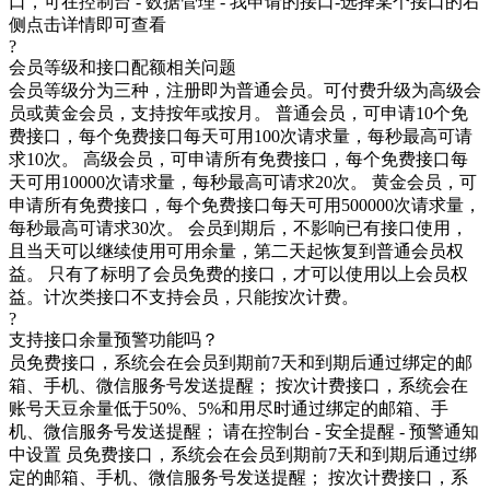
口，可在控制台 - 数据管理 - 我申请的接口-选择某个接口的右
侧点击详情即可查看
?
会员等级和接口配额相关问题
会员等级分为三种，注册即为普通会员。可付费升级为高级会
员或黄金会员，支持按年或按月。 普通会员，可申请10个免
费接口，每个免费接口每天可用100次请求量，每秒最高可请
求10次。 高级会员，可申请所有免费接口，每个免费接口每
天可用10000次请求量，每秒最高可请求20次。 黄金会员，可
申请所有免费接口，每个免费接口每天可用500000次请求量，
每秒最高可请求30次。 会员到期后，不影响已有接口使用，
且当天可以继续使用可用余量，第二天起恢复到普通会员权
益。 只有了标明了会员免费的接口，才可以使用以上会员权
益。计次类接口不支持会员，只能按次计费。
?
支持接口余量预警功能吗？
员免费接口，系统会在会员到期前7天和到期后通过绑定的邮
箱、手机、微信服务号发送提醒； 按次计费接口，系统会在
账号天豆余量低于50%、5%和用尽时通过绑定的邮箱、手
机、微信服务号发送提醒； 请在控制台 - 安全提醒 - 预警通知
中设置 员免费接口，系统会在会员到期前7天和到期后通过绑
定的邮箱、手机、微信服务号发送提醒； 按次计费接口，系