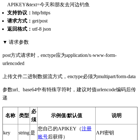
APIKEY&text=今天和朋友去河边钓鱼
支持协议：
http/https
请求方式：
get/post
返回格式：
utf-8 json
▼ 请求参数
post方式请求时，enctype应为application/x-www-form-
urlencoded
上传文件二进制数据流方式，enctype必须为multipart/form-data
参数url、base64中有特殊字符时，建议对值urlencode编码后传
递
必
名称
类型
示例值/默认值
说明
须
您自己的APIKEY（
注册
key
string
是
API密钥
账号
后获得）