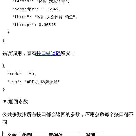
"second":
"体育_大众体育"
,

"secondpr":
0.36545
,

"third":
"体育_大众体育_钓鱼"
,

"thirdpr":
0.36545
  }

}
错误调用，查看
接口错误码
释义：
{

"code":
150
,

"msg":
"API可用次数不足"
}
▼ 返回参数
公共参数指所有接口都会返回的参数，应用参数每个接口都不
同
名称
类型
示例值
说明