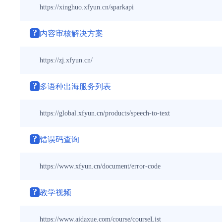
https://xinghuo.xfyun.cn/sparkapi
?
内容审核解决方案
https://zj.xfyun.cn/
?
多语种出海服务列表
https://global.xfyun.cn/products/speech-to-text
?
错误码查询
https://www.xfyun.cn/document/error-code
?
教学视频
https://www.aidaxue.com/course/courseList