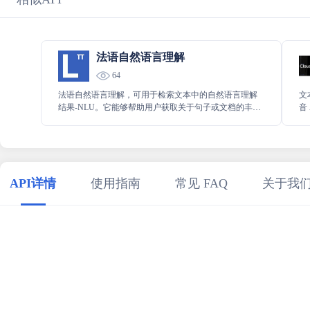
法语自然语言理解
64
法语自然语言理解，可用于检索文本中的自然语言理解
文
结果-NLU。它能够帮助用户获取关于句子或文档的丰富
音
语义见解，从而深入理解文本所蕴含的含义，为各种应
现
用场景提供有力的支持和帮助。
API详情
使用指南
常见 FAQ
关于我