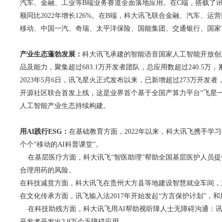
汽车、金融、工业等B端业务赛道全面落地应用。在C端，搭载了讯飞
额同比2022年增长126%。在B端，科大讯飞联合金融、汽车
移动、中国一汽、奇瑞、太平洋保险、国能集团、交通银行、国家
产业生态蓬勃发展：
科大讯飞承建的智能语音国家人工智能开放创新
品及能力，聚集超过683.1万开发者团队，总应用数超过240.5万，
2023年5月6日，讯飞星火正式发布以来，已新增超过273万开发者
开源社区联合首发上线，这是业界首个基于全国产算力平台“飞星一号
人工智能产业生态持续构建。
用AI践行ESG：
在基础教育方面，2022年以来，科大讯飞携手学习
个个“移动的AI科普课堂”。
在基层医疗方面，科大讯飞“智医助理”帮助全国基层医护人员提供了
合理用药的风险。
在科技减贫方面，科大讯飞在贵州大方县等地建设智慧就业车间，
在文化传承方面，讯飞输入法2017年开始发起“方言保护计划”，
在科技助残方面，科大讯飞用AI帮助视听障人士无障碍沟通：讯飞
开发者开发出2.9万个无障碍应用。