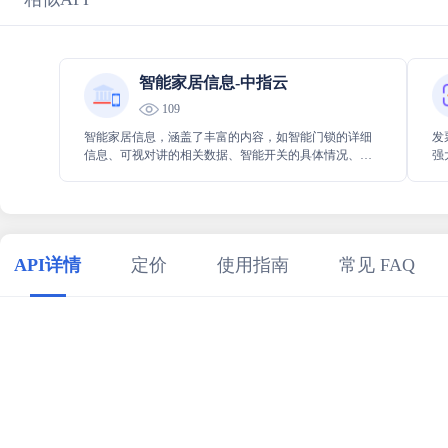
智能家居信息-中指云
109
智能家居信息，涵盖了丰富的内容，如智能门锁的详细
发
信息、可视对讲的相关数据、智能开关的具体情况、安
强
防系统的各项内容，还有智能系统配套量以及型号数据
据
等，全方位满足对智能家居相关信息的查询需求。
误
API详情
定价
使用指南
常见 FAQ