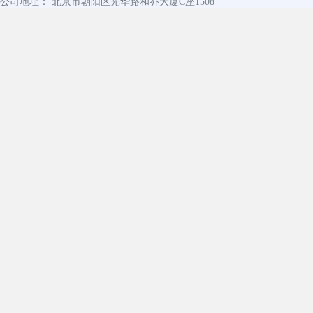
公司地址： 北京市朝阳区光华路和乔大厦C座1508