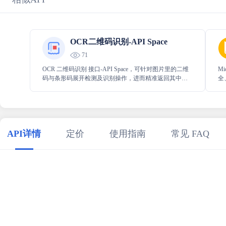
OCR二维码识别-API Space
71
OCR 二维码识别 接口-API Space，可针对图片里的二维
M
码与条形码展开检测及识别操作，进而精准返回其中所
全
存储的文字内容，能够高效且准确地帮助用户提取图片
地
中二维码、条形码的关键信息，为相关应用提供有力支
持。
API详情
定价
使用指南
常见 FAQ