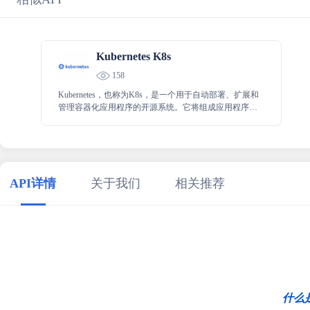
Kubernetes K8s
158
Kubernetes，也称为K8s，是一个用于自动部署、扩展和
管理容器化应用程序的开源系统。它将组成应用程序的
容器分组为逻辑单元，以便于管理和发现。Kubernetes 以
Google 15 年运行生产工作负载的经验为基础，并结合了
社区中最佳的想法和实践。
API详情
关于我们
相关推荐
什么是A