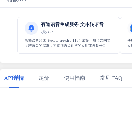
有道语音生成服务-文本转语音
427
智能语音合成（text-to-speech，TTS）满足一般语言的文
使
字转语音的需求，文本到语音让您的应用或设备开口说
应
话，让发音更自然和专业，助力提升人机交互体验。文
语
字到语音合成广泛应用于有声阅读、翻译对话、语音导
航等场景。
API详情
定价
使用指南
常见 FAQ