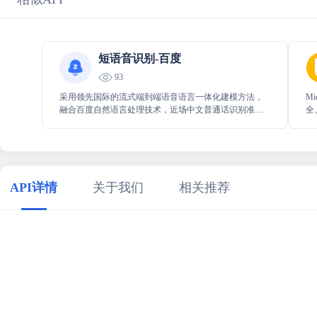
短语音识别-百度
93
采用领先国际的流式端到端语音语言一体化建模方法，
M
融合百度自然语言处理技术，近场中文普通话识别准确
全
率达98%
地
API详情
关于我们
相关推荐