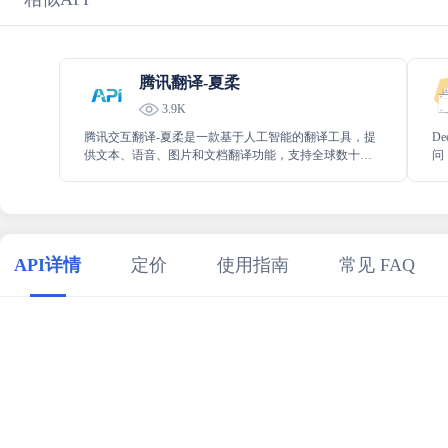
腾讯翻译-夏柔
3.9K
腾讯交互翻译-夏柔是一款基于人工智能的翻译工具，提
D
供文本、语音、图片和文档翻译功能，支持全球数十种
问
语言的互译。其强大的AI技术确保翻译精准流畅，适用
水
于跨境电商、在线教育等多种场景。用户可通过网页版
或手机端轻松使用，开发者也可通过API接口集成翻译功
能，提升多语言支持能力，助力全球沟通无障碍。
API详情
定价
使用指南
常见 FAQ