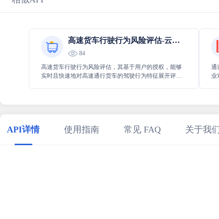
高速货车行驶行为风险评估-云旗数据
84
高速货车行驶行为风险评估，其基于用户的授权，能够
通
实时且快速地对高速通行货车的驾驶行为特征展开评
业
估，此评估覆盖了全国范围的高速路网，可帮助及时了
法
解货车驾驶行为相关风险状况，为相关决策提供有力支
持。
API详情
使用指南
常见 FAQ
关于我