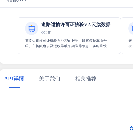
道路运输许可证核验V2-云旗数据
84
道路运输许可证核验 V2 这项 服务，能够依据车牌号
该
码、车辆颜色以及运政号或车架号等信息，实时且快速
权
地对车辆道路运输许可证的信息真伪进行核验，从而准
评
确高效地为相关需求提供有力支持。
供
API详情
关于我们
相关推荐