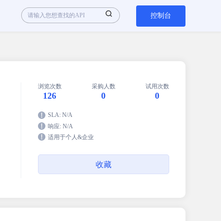
控制台
浏览次数
采购人数
试用次数
126
0
0
SLA: N/A
响应: N/A
适用于个人&企业
收藏