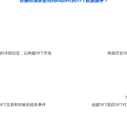
在哪些场景会用到Bitquery的NFT数据服务？
的详细信息，以构建NFT市场
根据历史N
计算NFT交易和转账的税务事件
创建NFT跟踪NF