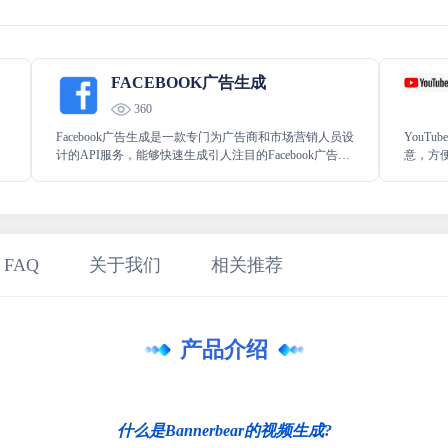
FACEBOOK广告生成
360
Facebook广告生成是一款专门为广告商和市场营销人员设
YouT
计的API服务，能够快速生成引人注目的Facebook广告文
意，方便
案。利用先进的人工智能算法，该服务可以分析目标市
精心设
场的偏好，生成定制化、高度相关且具有吸引力的广告
告，有
内容，帮助广告主提高广告的点击率和转化率。
 FAQ
关于我们
相关推荐
产品介绍
什么是Bannerbear的视频生成?