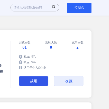
控制台
浏览次数
采购人数
试用次数
81
0
2
SLA: N/A
响应: N/A
频
适用于个人&企业
和
试用
收藏