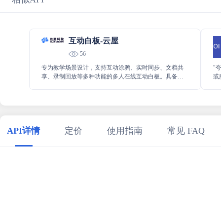
互动白板-云屋
56
专为教学场景设计，支持互动涂鸦、实时同步、文档共
"
享、录制回放等多种功能的多人在线互动白板。具备完
或
备的工具，操作方式多样化，同步录制，文档高清呈
荐
现，实时轨迹同步，灵活可控。
用
API详情
定价
使用指南
常见 FAQ