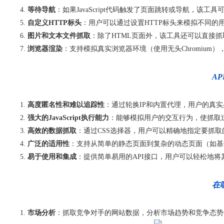
等待导航
：如果JavaScript代码触发了页面跳转或导航，
自定义HTTP标头
：用户可以通过设置HTTP标头来模拟不同的
图片和文本文件抓取
：除了HTML页面外，该工具还可以直接
浏览器渲染
：支持模拟真实浏览器环境（使用无头Chromiu
A
高度匿名性和难以追踪性
：通过轮换IP和内置代理，用户的真实
强大的JavaScript执行能力
：能够模拟用户的交互行为，使抓取
高效的数据抓取
：通过CSS选择器，用户可以精确地指定要抓
广泛的适用性
：支持从简单的静态页面到复杂的动态页面（如基
易于使用和集成
：提供简单易用的API接口，用户可以轻松地
在
市场分析
：抓取竞争对手的网站数据，分析市场趋势和竞争态势