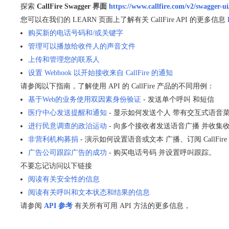
探索
CallFire Swagger 界面
https://www.callfire.com/v2/swagger-u
您可以在我们的 LEARN 页面上了解有关 CallFire API 的更多信息
购买新的电话号码和/或关键字
管理可以播放给收件人的声音文件
上传和管理您的联系人
设置 Webhook 以开始接收来自 CallFire 的通知
请参阅以下指南，了解使用 API 的 CallFire 产品的不同用例：
基于Web的业务使用双因素身份验证
- 发送单个呼叫 和短信
医疗中心发送提醒和通知
- 显示如何发送个人 带有交互式语音
进行民意调查的政治运动
- 向多个接收者发送语音广播 并收集
非营利机构募捐
- 演示如何设置语音或文本 广播、订阅 CallF
广告公司跟踪广告的成功
- 购买电话号码 并设置呼叫跟踪。
不要忘记访问以下链接
阅读有关安全性的信息
阅读有关呼叫和文本状态和结果的信息
请参阅
API 参考
有关所有可用 API 方法的更多信息，