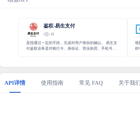
鉴权-易生支付
41
是指通过一定的手段，完成对用户身份的确认。 易生支
视
付鉴权业务是对银行卡、身份证、营业执照、手机号码
程
等企业或个人身份信息进行一致性验证，确保身份信息
缺
的真实性
屏
结
率
API详情
使用指南
常见 FAQ
关于我