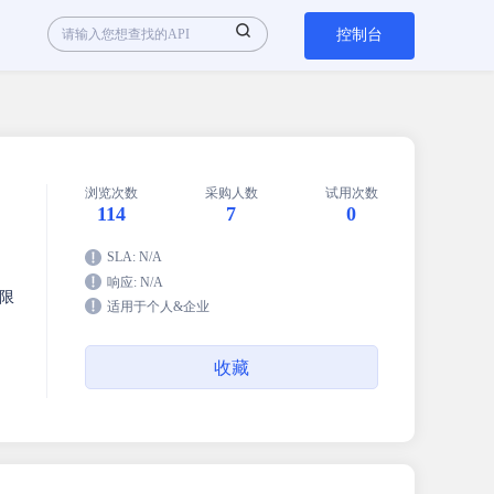
控制台
浏览次数
采购人数
试用次数
114
7
0
SLA: N/A
响应: N/A
限
适用于个人&企业
收藏