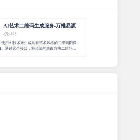
AI艺术二维码生成服务-万维易源
123
种使用AI技术来生成具有艺术风格的二维码图像
口。通过这个接口，将传统的黑白方块二维码转
有艺术气息的图像，具有一定的艺术性、创造性
性。本接口提供内置的提示词，将二维码图片艺
可用于广告、品牌推广、艺术展览和景点导览等