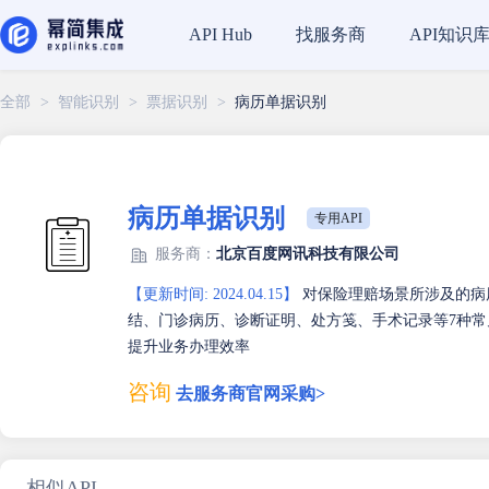
找服务商
API知识
API Hub
全部
>
智能识别
>
票据识别
>
病历单据识别
病历单据识别
专用API
服务商：
北京百度网讯科技有限公司
【更新时间: 2024.04.15】
对保险理赔场景所涉及的病
结、门诊病历、诊断证明、处方笺、手术记录等7种
提升业务办理效率
咨询
去服务商官网采购>
相似API