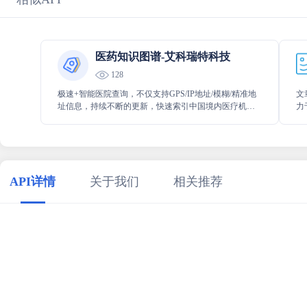
医药知识图谱-艾科瑞特科技
128
极速+智能医院查询，不仅支持GPS/IP地址/模糊/精准地
文
址信息，持续不断的更新，快速索引中国境内医疗机构
力
资源，融汇耶鲁大学、斯坦福大学等国际知名医疗知识
简
图谱，凭借领先的人工智能 + 大数据 + 知识图谱 + 区块
理
链技术，赋能医疗大健康领域，首创智能医院查询一体
化AaaS解决方案，为更好的服务患者
API详情
关于我们
相关推荐