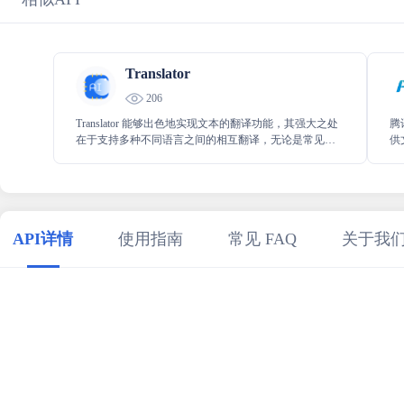
Translator
206
Translator 能够出色地实现文本的翻译功能，其强大之处
腾
在于支持多种不同语言之间的相互翻译，无论是常见语
供
种还是小语种，都能准确且高效地完成翻译任务，为用
语
户提供便捷的语言转换服务。
于
或
能
API详情
使用指南
常见 FAQ
关于我